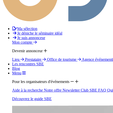
Ma sélection
Je déniche le séminaire idéal
Je suis annonceur
Mon compte
Devenir annonceur
Lieu
Prestataire
Office de tourisme
Agence événementi
Les rencontres SBE
Blog
Menu
Pour les organisateurs d'événements
Aide à la recherche
Notre offre
Newsletter
Club SBE
FAQ
Qui
Découvrez le guide SBE