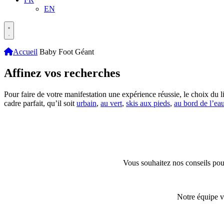
EN
Accueil
Baby Foot Géant
Affinez vos recherches
Pour faire de votre manifestation une expérience réussie, le choix du li
cadre parfait, qu’il soit
urbain
,
au vert
,
skis aux pieds
,
au bord de l’ea
Vous souhaitez nos conseils pour
Notre équipe v