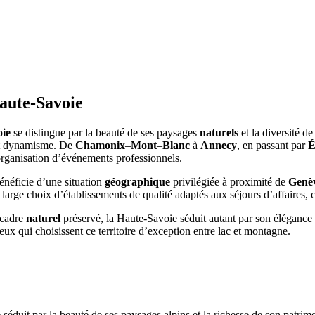
aute-Savoie
ie
se distingue par la beauté de ses paysages
naturels
et la diversité de
 et dynamisme. De
Chamonix
–
Mont
–
Blanc
à
Annecy
, en passant par
É
’organisation d’événements professionnels.
énéficie d’une situation
géographique
privilégiée à proximité de
Genè
 large choix d’établissements de qualité adaptés aux séjours d’affaires, 
 cadre
naturel
préservé, la Haute-Savoie séduit autant par son élégance al
x qui choisissent ce territoire d’exception entre lac et montagne.
it par la beauté de ses paysages alpins et la richesse de son patrimoin