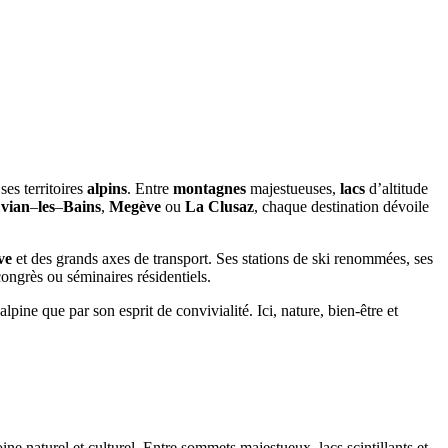
 ses territoires
alpins
. Entre
montagnes
majestueuses,
lacs
d’altitude
vian
–
les
–
Bains
,
Megève
ou
La Clusaz
, chaque destination dévoile
ve
et des grands axes de transport. Ses stations de ski renommées, ses
congrès ou séminaires résidentiels.
pine que par son esprit de convivialité. Ici, nature, bien-être et
e naturel et culturel. Entre sommets majestueux, lacs scintillants et