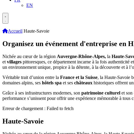
EN
Accueil
Haute-Savoie
Organisez un événement d'entreprise en H
Nichée au cœur de la région
Auvergne-Rhône-Alpes,
la
Haute-Savo
et
villages
pittoresques, ce département incarne à la fois authenticité
un environnement unique, propice à la détente, à la découverte et à l
Véritable trait d’union entre la
France et la Suisse
, la Haute-Savoie b
domaines alpins, ses
hôtels
spa
et ses
châteaux
historiques offrent un
Grâce à ses infrastructures modernes, son
patrimoine
culturel
et son
performance s’unissent pour offrir une expérience mémorable à tous ceu
Erreur de chargement : Failed to fetch
Haute-Savoie
Nichée au cœur de la région Auvergne Rhône-Alpes, la Haute-Savoie sédu