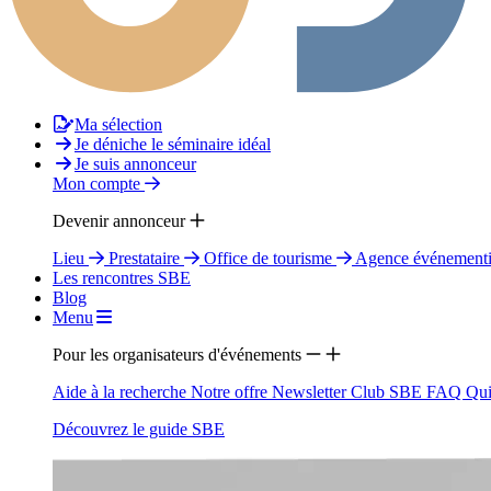
Ma sélection
Je déniche le séminaire idéal
Je suis annonceur
Mon compte
Devenir annonceur
Lieu
Prestataire
Office de tourisme
Agence événementi
Les rencontres SBE
Blog
Menu
Pour les organisateurs d'événements
Aide à la recherche
Notre offre
Newsletter
Club SBE
FAQ
Qui
Découvrez le guide SBE