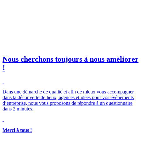
il professionnelle
*
e club SBE
Nous cherchons toujours à nous améliorer
!
Merci à tous !