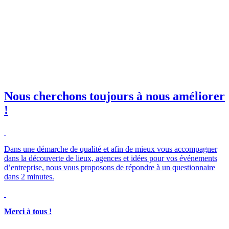
il professionnelle
*
e club SBE
Nous cherchons toujours à nous améliorer
!
Merci à tous !