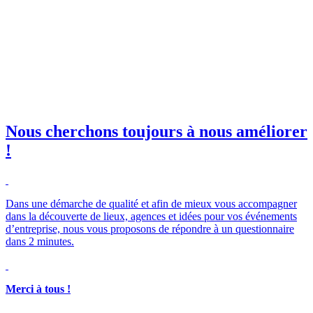
il professionnelle
*
e club SBE
Nous cherchons toujours à nous améliorer
!
Merci à tous !