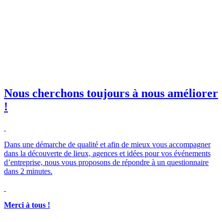
il professionnelle
*
e club SBE
Nous cherchons toujours à nous améliorer
!
Merci à tous !