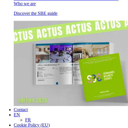
Who we are
Discover the SBE guide
Contact
EN
FR
Cookie Policy (EU)