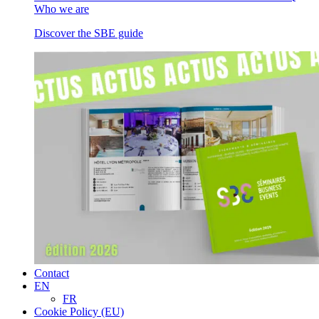
Who we are
Discover the SBE guide
Contact
EN
FR
Cookie Policy (EU)