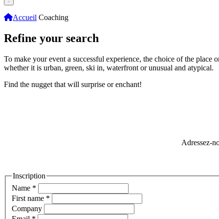
Accueil
Coaching
Refine your search
To make your event a successful experience, the choice of the place or ac
whether it is urban, green, ski in, waterfront or unusual and atypical.
Find the nugget that will surprise or enchant!
Adressez-no
Inscription
Name
*
First name
*
Company
Email
*