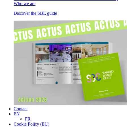
Who we are
Discover the SBE guide
Contact
EN
FR
Cookie Policy (EU)