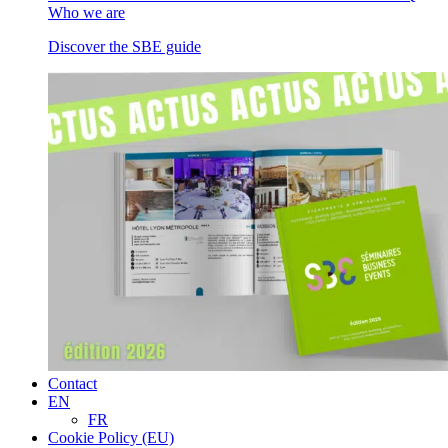
Who we are
Discover the SBE guide
Contact
EN
FR
Cookie Policy (EU)