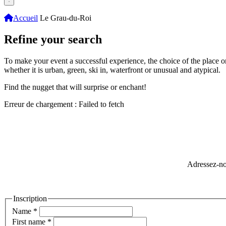
Accueil
Le Grau-du-Roi
Refine your search
To make your event a successful experience, the choice of the place or ac
whether it is urban, green, ski in, waterfront or unusual and atypical.
Find the nugget that will surprise or enchant!
Erreur de chargement : Failed to fetch
Adressez-no
Inscription
Name
*
First name
*