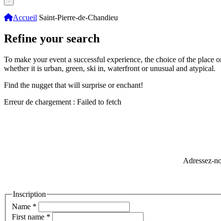
Accueil
Saint-Pierre-de-Chandieu
Refine your search
To make your event a successful experience, the choice of the place or ac
whether it is urban, green, ski in, waterfront or unusual and atypical.
Find the nugget that will surprise or enchant!
Erreur de chargement : Failed to fetch
Adressez-no
Inscription
Name
*
First name
*