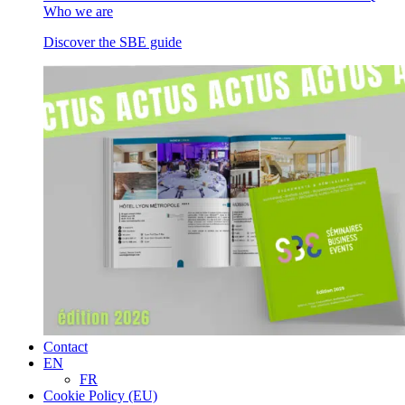
Who we are
Discover the SBE guide
Contact
EN
FR
Cookie Policy (EU)