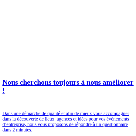
Au vert
invitations à nos événements
orkshops et salons !
il professionnelle
*
e club SBE
Nous cherchons toujours à nous améliorer
!