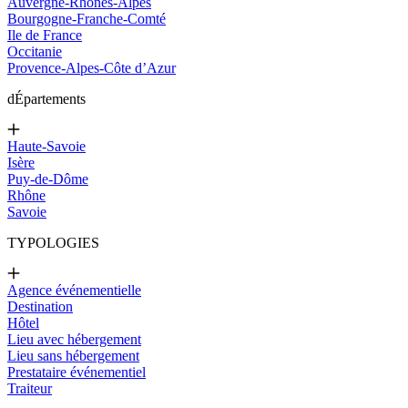
Auvergne-Rhônes-Alpes
Bourgogne-Franche-Comté
Ile de France
Occitanie
Provence-Alpes-Côte d’Azur
d
Épartements
Haute-Savoie
Isère
Puy-de-Dôme
Rhône
Savoie
TYPOLOGIES
Agence événementielle
Destination
Hôtel
Lieu avec hébergement
Lieu sans hébergement
Prestataire événementiel
Traiteur