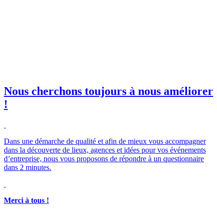
il professionnelle
*
e club SBE
Nous cherchons toujours à nous améliorer
!
Merci à tous !