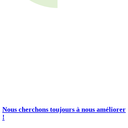
invitations à nos événements
orkshops et salons !
il professionnelle
*
e club SBE
Nous cherchons toujours à nous améliorer
!