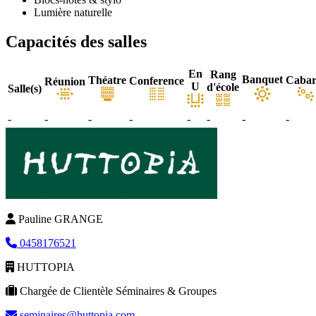
Lumière naturelle
Capacités des salles
En
Rang
Banquet
Théatre
Cabar
Conference
Réunion
U
d'école
Salle(s)
-
-
-
-
-
-
-
-
Pauline GRANGE
0458176521
HUTTOPIA
Chargée de Clientèle Séminaires & Groupes
seminaires@huttopia.com