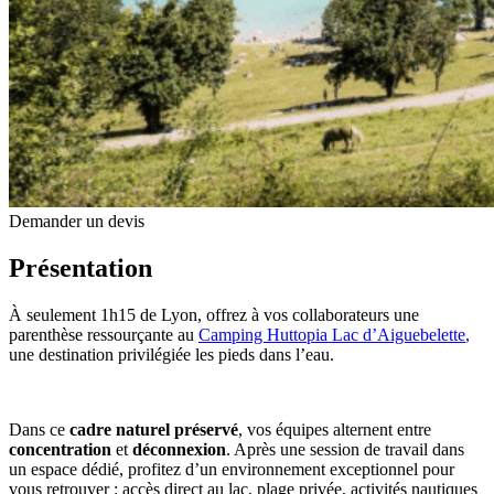
Demander un devis
Présentation
À seulement 1h15 de Lyon, offrez à vos collaborateurs une
parenthèse ressourçante au
Camping Huttopia Lac d’Aiguebelette
,
une destination privilégiée les pieds dans l’eau.
Dans ce
cadre naturel préservé
, vos équipes alternent entre
concentration
et
déconnexion
. Après une session de travail dans
un espace dédié, profitez d’un environnement exceptionnel pour
vous retrouver : accès direct au lac, plage privée, activités nautiques