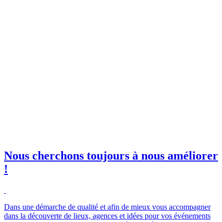
invitations à nos événements
orkshops et salons !
il professionnelle
*
e club SBE
Nous cherchons toujours à nous améliorer
!