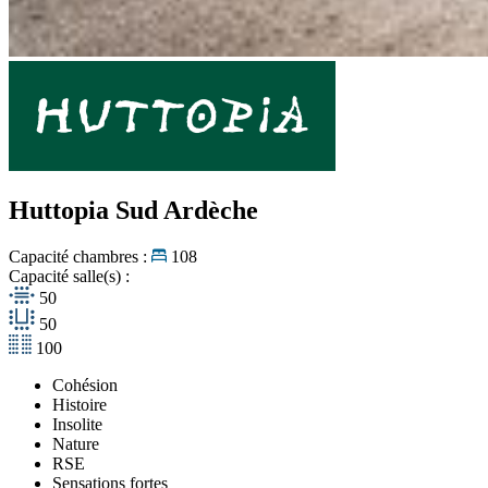
Huttopia Sud Ardèche
Capacité chambres :
108
Capacité salle(s) :
50
50
100
Cohésion
Histoire
Insolite
Nature
RSE
Sensations fortes