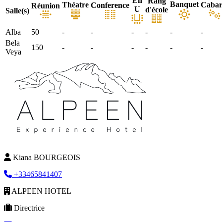
En
Rang
Banquet
Théatre
Cabar
Conference
Réunion
U
d'école
Salle(s)
Alba
50
-
-
-
-
-
-
Bela
150
-
-
-
-
-
-
Veya
Kiana BOURGEOIS
+33465841407
ALPEEN HOTEL
Directrice