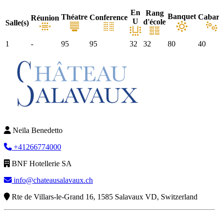
En
Rang
Banquet
Théatre
Cabar
Conference
Réunion
U
d'école
Salle(s)
1
-
95
95
32
32
80
40
Neïla Benedetto
+41266774000
BNF Hotellerie SA
info@chateausalavaux.ch
Rte de Villars-le-Grand 16, 1585 Salavaux VD, Switzerland