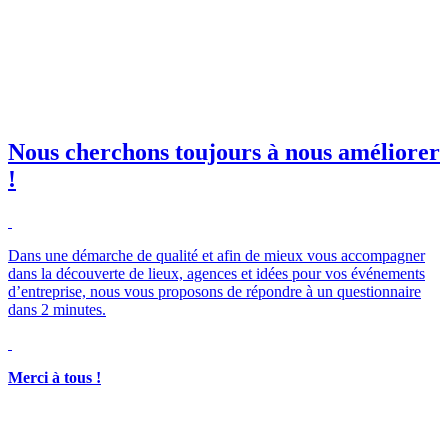
il professionnelle
*
e club SBE
Nous cherchons toujours à nous améliorer
!
Merci à tous !