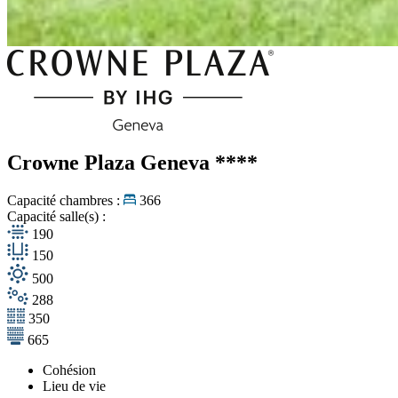
Crowne Plaza Geneva
****
Capacité chambres :
366
Capacité salle(s) :
190
150
500
288
350
665
Cohésion
Lieu de vie