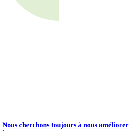
invitations à nos événements
orkshops et salons !
il professionnelle
*
e club SBE
Nous cherchons toujours à nous améliorer