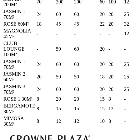
70
200
200
60
100
12
200M²
JASMIN 1
24
60
60
20
20
25
70M²
ROSE 60M²
18
45
45
22
20
32
MAGNOLIA
-
-
-
-
-
12
45M²
CLUB
LOUNGE
-
59
60
20
-
-
100M²
JASMIN 1
24
60
60
20
20
25
70M²
JASMIN 2
20
50
50
18
20
25
60M²
JASMIN 3
24
60
60
20
20
25
70M²
ROSE 1 30M²
8
20
20
15
8
-
BERGAMOTE
8
15
15
15
12
-
30M²
MIMOSA
8
12
12
10
8
-
30M²