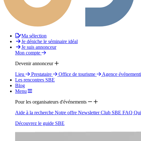
Ma sélection
Je déniche le séminaire idéal
Je suis annonceur
Mon compte
Devenir annonceur
Lieu
Prestataire
Office de tourisme
Agence événementi
Les rencontres SBE
Blog
Menu
Pour les organisateurs d'événements
Aide à la recherche
Notre offre
Newsletter
Club SBE
FAQ
Qui
Découvrez le guide SBE