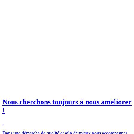
invitations à nos événements
orkshops et salons !
il professionnelle
*
e club SBE
Nous cherchons toujours à nous améliorer
!