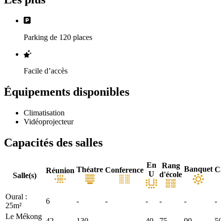
Parking de 120 places
Facile d’accès
Équipements disponibles
Climatisation
Vidéoprojecteur
Capacités des salles
En
Rang
Banquet
Théatre
C
Conference
Réunion
U
d'école
Salle(s)
Oural :
6
-
-
-
-
-
-
25m²
Le Mékong
42
130
-
40
75
90
5