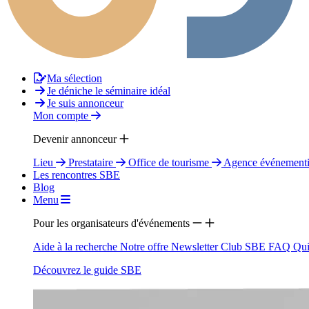
Ma sélection
Je déniche le séminaire idéal
Je suis annonceur
Mon compte
Devenir annonceur
Lieu
Prestataire
Office de tourisme
Agence événementi
Les rencontres SBE
Blog
Menu
Pour les organisateurs d'événements
Aide à la recherche
Notre offre
Newsletter
Club SBE
FAQ
Qui
Découvrez le guide SBE