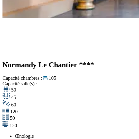
Normandy Le Chantier
****
Capacité chambres :
105
Capacité salle(s) :
50
45
60
120
50
120
Œnologie