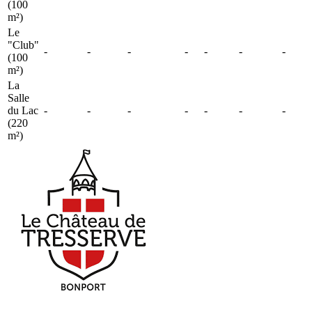
(100
m²)
Le
"Club"
-
-
-
-
-
-
-
(100
m²)
La
Salle
du Lac
-
-
-
-
-
-
-
(220
m²)