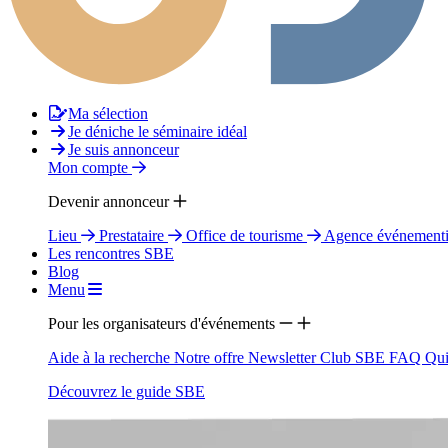
Ma sélection
Je déniche le séminaire idéal
Je suis annonceur
Mon compte
Devenir annonceur
Lieu
Prestataire
Office de tourisme
Agence événementi
Les rencontres SBE
Blog
Menu
Pour les organisateurs d'événements
Aide à la recherche
Notre offre
Newsletter
Club SBE
FAQ
Qui
Découvrez le guide SBE