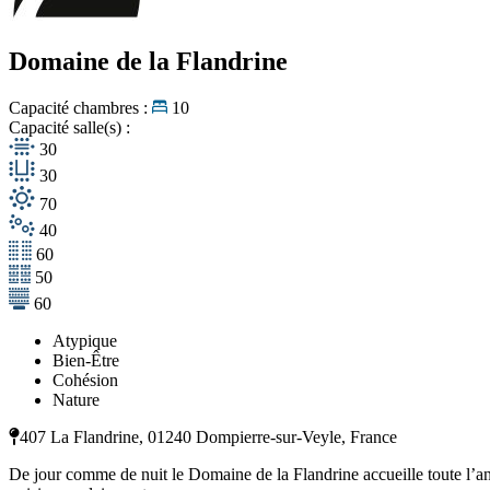
Domaine de la Flandrine
Capacité chambres :
10
Capacité salle(s) :
30
30
70
40
60
50
60
Atypique
Bien-Être
Cohésion
Nature
407 La Flandrine, 01240 Dompierre-sur-Veyle, France
De jour comme de nuit le Domaine de la Flandrine accueille toute l’ann