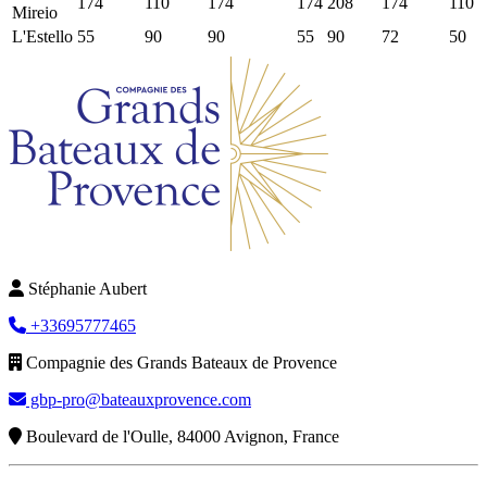
174
110
174
174
208
174
110
Mireio
L'Estello
55
90
90
55
90
72
50
Stéphanie Aubert
+33695777465
Compagnie des Grands Bateaux de Provence
gbp-pro@bateauxprovence.com
Boulevard de l'Oulle, 84000 Avignon, France