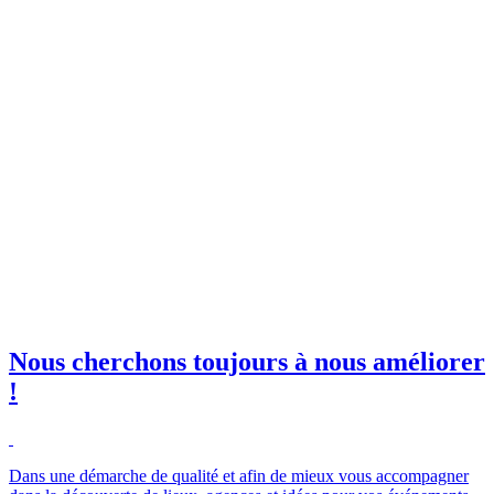
invitations à nos événements
orkshops et salons !
il professionnelle
*
e club SBE
Nous cherchons toujours à nous améliorer
!