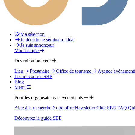
Ma sélection
Je déniche le séminaire idéal
Je suis annonceur
Mon compte
Devenir annonceur
Lieu
Prestataire
Office de tourisme
Agence événementi
Les rencontres SBE
Blog
Menu
Pour les organisateurs d'événements
Aide à la recherche
Notre offre
Newsletter
Club SBE
FAQ
Qui
Découvrez le guide SBE