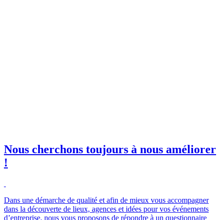
invitations à nos événements
orkshops et salons !
il professionnelle
*
e club SBE
Nous cherchons toujours à nous améliorer
!