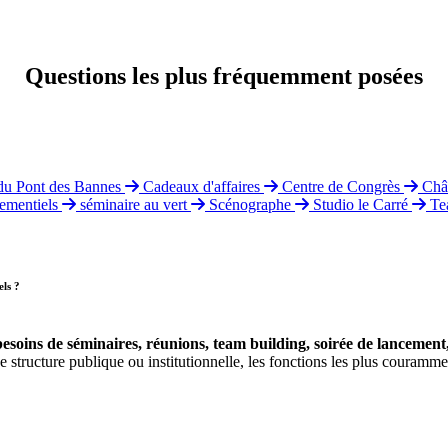
Questions les plus fréquemment posées
du Pont des Bannes
Cadeaux d'affaires
Centre de Congrès
Châ
nementiels
séminaire au vert
Scénographe
Studio le Carré
Te
els ?
 besoins de séminaires, réunions, team building, soirée de lancement
 structure publique ou institutionnelle, les fonctions les plus couramme