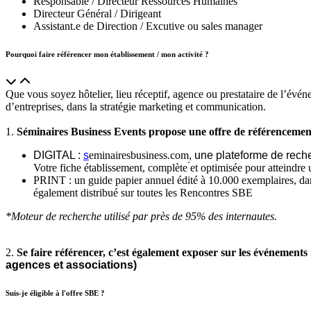
Responsable / Directeur Ressources
Humaines
Directeur Général / Dirigeant
Assistant.e de Direction / Excutive ou sales manager
Pourquoi faire référencer mon établissement / mon activité ?
Que vous soyez hôtelier, lieu réceptif, agence ou prestataire de l’évén
d’entreprises, dans la stratégie marketing et communication.
1.
Séminaires Business Events propose une offre de référencemen
DIGITAL :
s
eminairesbusiness.com
, une plateforme de rech
Votre fiche établissement
, complète ́et optimisée pour atteindr
PRINT : un guide papier annuel édité à 10.000 exemplaires, dans 
également distribué sur toutes les Rencontres SBE
*M
oteur de recherche utilisé par près de 95% des internautes.
2.
Se faire référencer, c’est également exposer sur les événement
agences et associations)
Suis-je éligible à l'offre SBE ?