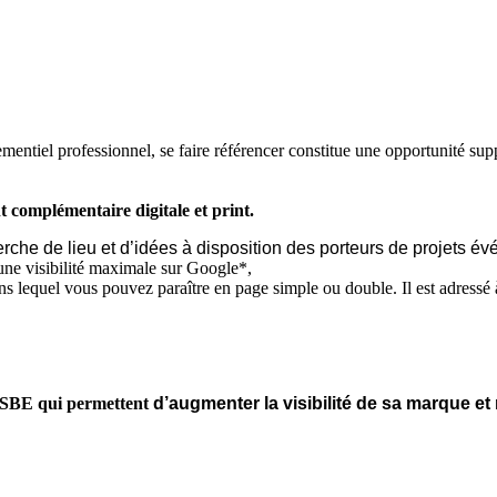
ementiel professionnel, se faire référencer constitue une opportunité sup
t
complémentaire
digital
e et print.
erche de lieu et d’idées à disposition des porteurs de projets é
e une visibilité maximale sur Google*,
lequel vous pouvez paraître en page simple ou double. Il est adressé à 
s SBE qui permettent
d’a
ugmenter la visibilité de sa marque et