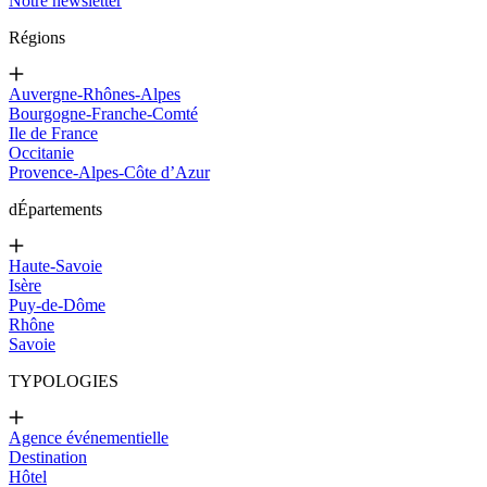
Notre newsletter
Régions
Auvergne-Rhônes-Alpes
Bourgogne-Franche-Comté
Ile de France
Occitanie
Provence-Alpes-Côte d’Azur
d
Épartements
Haute-Savoie
Isère
Puy-de-Dôme
Rhône
Savoie
TYPOLOGIES
Agence événementielle
Destination
Hôtel