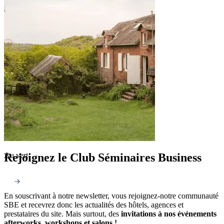
Rejoignez le Club Séminaires Business
Au vert
En souscrivant à notre newsletter, vous rejoignez-notre communauté
SBE et recevrez donc les actualités des hôtels, agences et
prestataires du site. Mais surtout, des
invitations à nos événements
afterworks, workshops et salons !