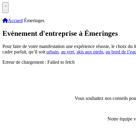
Accueil
Émeringes
Evènement d'entreprise à Émeringes
Pour faire de votre manifestation une expérience réussie, le choix du li
cadre parfait, qu’il soit
urbain
,
au vert
,
skis aux pieds
,
au bord de l’ea
Erreur de chargement : Failed to fetch
Vous souhaitez nos conseils pour
Notre équipe v