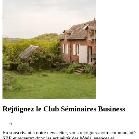
Rejoignez le Club Séminaires Business
Au vert
En souscrivant à notre newsletter, vous rejoignez-notre communauté
SBE et recevrez donc les actualités des hôtels, agences et