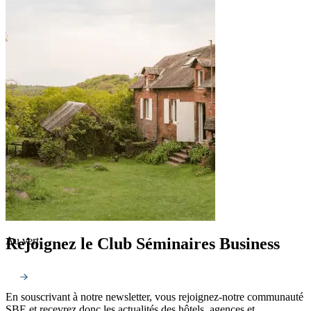
Rejoignez le Club Séminaires Business
Au vert
En souscrivant à notre newsletter, vous rejoignez-notre communauté
SBE et recevrez donc les actualités des hôtels, agences et