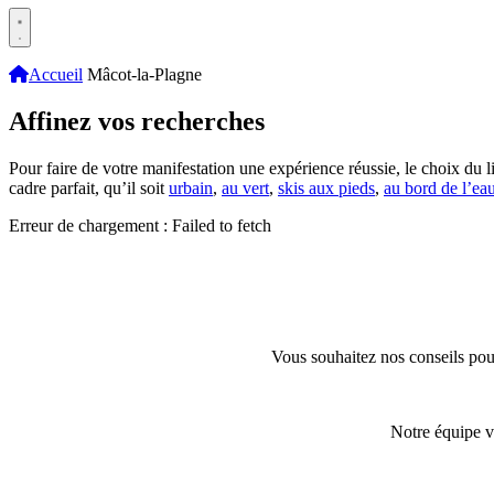
Accueil
Mâcot-la-Plagne
Affinez vos recherches
Pour faire de votre manifestation une expérience réussie, le choix du li
cadre parfait, qu’il soit
urbain
,
au vert
,
skis aux pieds
,
au bord de l’ea
Erreur de chargement : Failed to fetch
Vous souhaitez nos conseils pour
Notre équipe v