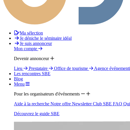
Ma sélection
Je déniche le séminaire idéal
Je suis annonceur
Mon compte
Devenir annonceur
Lieu
Prestataire
Office de tourisme
Agence événementi
Les rencontres SBE
Blog
Menu
Pour les organisateurs d'événements
Aide à la recherche
Notre offre
Newsletter
Club SBE
FAQ
Qui
Découvrez le guide SBE