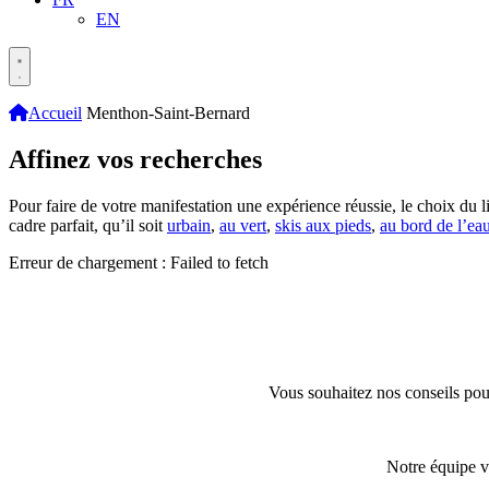
EN
Accueil
Menthon-Saint-Bernard
Affinez vos recherches
Pour faire de votre manifestation une expérience réussie, le choix du li
cadre parfait, qu’il soit
urbain
,
au vert
,
skis aux pieds
,
au bord de l’ea
Erreur de chargement : Failed to fetch
Vous souhaitez nos conseils pour
Notre équipe v