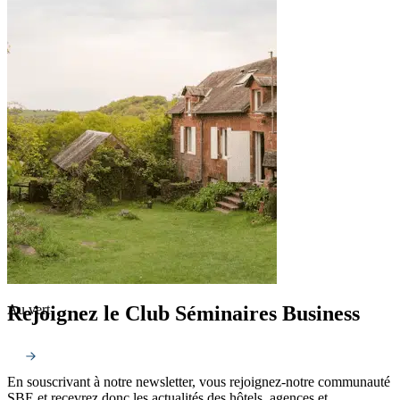
Rejoignez le Club Séminaires Business
Au vert
En souscrivant à notre newsletter, vous rejoignez-notre communauté
SBE et recevrez donc les actualités des hôtels, agences et