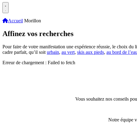
Accueil
Morillon
Affinez vos recherches
Pour faire de votre manifestation une expérience réussie, le choix du li
cadre parfait, qu’il soit
urbain
,
au vert
,
skis aux pieds
,
au bord de l’ea
Erreur de chargement : Failed to fetch
Vous souhaitez nos conseils pour
Notre équipe v