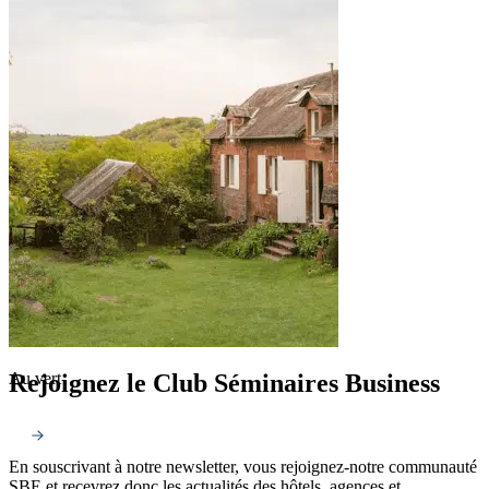
Rejoignez le Club Séminaires Business
Au vert
En souscrivant à notre newsletter, vous rejoignez-notre communauté
SBE et recevrez donc les actualités des hôtels, agences et