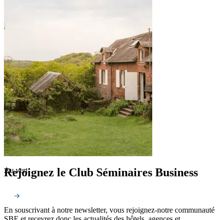
Rejoignez le Club Séminaires Business
Au vert
En souscrivant à notre newsletter, vous rejoignez-notre communauté
SBE et recevrez donc les actualités des hôtels, agences et