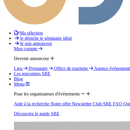
Ma sélection
Je déniche le séminaire idéal
Je suis annonceur
Mon compte
Devenir annonceur
Lieu
Prestataire
Office de tourisme
Agence événementi
Les rencontres SBE
Blog
Menu
Pour les organisateurs d'événements
Aide à la recherche
Notre offre
Newsletter
Club SBE
FAQ
Qui
Découvrez le guide SBE