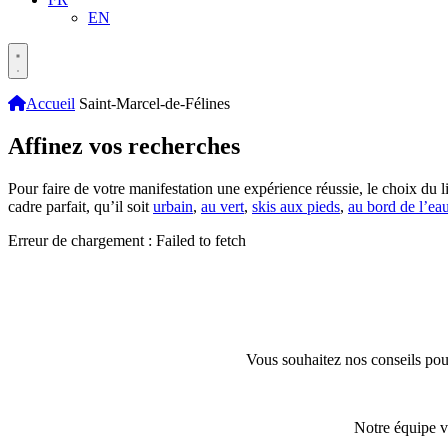
EN
Accueil
Saint-Marcel-de-Félines
Affinez vos recherches
Pour faire de votre manifestation une expérience réussie, le choix du li
cadre parfait, qu’il soit
urbain
,
au vert
,
skis aux pieds
,
au bord de l’ea
Erreur de chargement : Failed to fetch
Vous souhaitez nos conseils pour
Notre équipe v