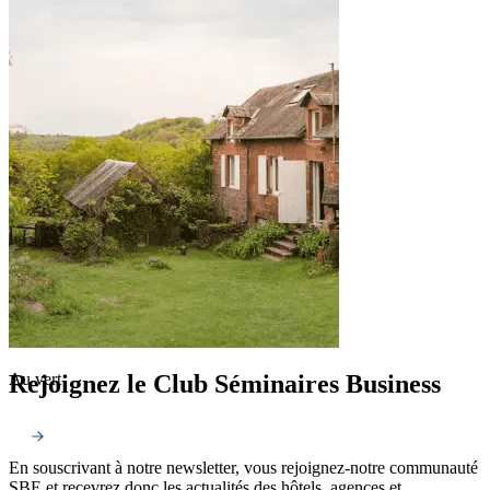
Rejoignez le Club Séminaires Business
Au vert
En souscrivant à notre newsletter, vous rejoignez-notre communauté
SBE et recevrez donc les actualités des hôtels, agences et