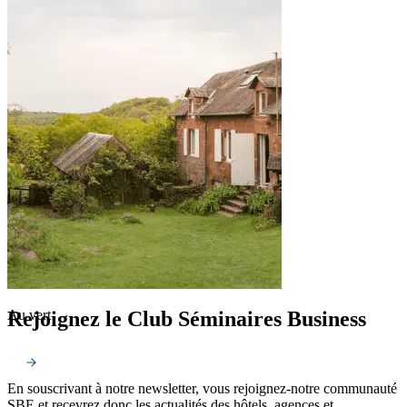
Rejoignez le Club Séminaires Business
Au vert
En souscrivant à notre newsletter, vous rejoignez-notre communauté
SBE et recevrez donc les actualités des hôtels, agences et