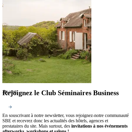
Rejoignez le Club Séminaires Business
Au vert
En souscrivant à notre newsletter, vous rejoignez-notre communauté
SBE et recevrez donc les actualités des hôtels, agences et
prestataires du site. Mais surtout, des
invitations à nos événements
afterworks, workshops et salons !