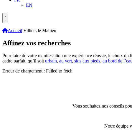
EN
Accueil
Villiers le Mahieu
Affinez vos recherches
Pour faire de votre manifestation une expérience réussie, le choix du li
cadre parfait, qu’il soit
urbain
,
au vert
,
skis aux pieds
,
au bord de l’ea
Erreur de chargement : Failed to fetch
Vous souhaitez nos conseils pour
Notre équipe v