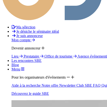
Ma sélection
Je déniche le séminaire idéal
Je suis annonceur
Mon compte
Devenir annonceur
Lieu
Prestataire
Office de tourisme
Agence événementi
Les rencontres SBE
Blog
Menu
Pour les organisateurs d'événements
Aide à la recherche
Notre offre
Newsletter
Club SBE
FAQ
Qui
Découvrez le guide SBE