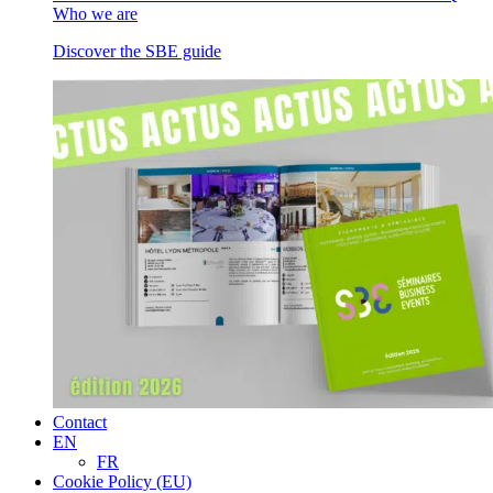
Who we are
Discover the SBE guide
Contact
EN
FR
Cookie Policy (EU)